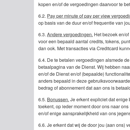
kopen en/of de vergoedingen daarvoor te bet
6.2.
Pay per minute of pay per view vergoed
op basis van de duur en/of frequentie van j
6.3.
Andere vergoedingen.
Het bezoek en/of 
voor een bepaald aantal credits, tokens, punt
dan ook. Met transacties via Creditcard kunn
6.4. De te betalen vergoedingen alsmede de 
betaalpagina van de Dienst. Wij hebben naa
en/of de Dienst en/of (bepaalde) functionalitei
anders bepaald in deze gebruiksvoorwaarden,
bedrag of abonnement dat aan ons is betaal
6.5.
Bonussen.
Je erkent expliciet dat enige 
toekent, op ieder moment door ons naar ons
en/of enige aansprakelijkheid van ons jegens
6.6. Je erkent dat wij de door jou (aan on