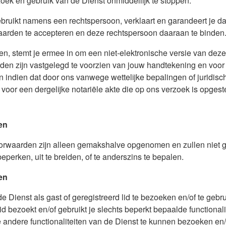
zoek en gebruik van de Dienst onmiddellijk te stoppen.
gebruikt namens een rechtspersoon, verklaart en garandeert je 
arden te accepteren en deze rechtspersoon daaraan te binden
n, stemt je ermee in om een niet-elektronische versie van dez
en zijn vastgelegd te voorzien van jouw handtekening en voor
 indien dat door ons vanwege wettelijke bepalingen of juridisch
 voor een dergelijke notariële akte die op ons verzoek is opgest
den
voorwaarden zijn alleen gemakshalve opgenomen en zullen niet g
perken, uit te breiden, of te anderszins te bepalen.
en
 Dienst als gast of geregistreerd lid te bezoeken en/of te gebr
lid bezoekt en/of gebruikt je slechts beperkt bepaalde functional
ndere functionaliteiten van de Dienst te kunnen bezoeken en/o