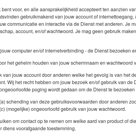
jk bent voor, en alle aansprakelijkheid accepteert ten aanzien va
laatsvinden gebruikmakend van jouw account of internettoegang, (
 jouw communicatie en interactie via de Dienst met anderen. J
atschap, account, en/of wachtwoord. Je mag geen gebruik maken
 jouw computer en/of internetverbinding - de Dienst bezoeken e
nt voor het geheim houden van jouw schermnaam en wachtwoord 
uik van jouw account door anderen welke het gevolg is van het d
 Wij het recht hebben om jouw bezoek en/of gebruik van de Di
 ongeoorloofde poging wordt gedaan om de Dienst te bezoeken e
er: (a) schending van deze gebruiksvoorwaarden door anderen zod
(c) (mogelijke) ongeoorloofd gebruik van jouw wachtwoord.
uiken om contact op te nemen om welke aard van product of die
der diens voorafgaande toestemming.