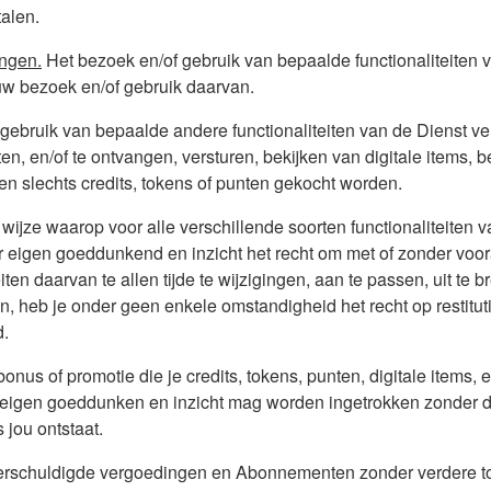
alen.
ingen.
Het bezoek en/of gebruik van bepaalde functionaliteiten 
ouw bezoek en/of gebruik daarvan.
gebruik van bepaalde andere functionaliteiten van de Dienst ve
en, en/of te ontvangen, versturen, bekijken van digitale items, b
en slechts credits, tokens of punten gekocht worden.
wijze waarop voor alle verschillende soorten functionaliteiten
r eigen goeddunkend en inzicht het recht om met of zonder vo
ten daarvan te allen tijde te wijzigingen, aan te passen, uit te br
 heb je onder geen enkele omstandigheid het recht op restituti
d.
bonus of promotie die je credits, tokens, punten, digitale items,
 eigen goeddunken en inzicht mag worden ingetrokken zonder da
 jou ontstaat.
s) verschuldigde vergoedingen en Abonnementen zonder verdere 