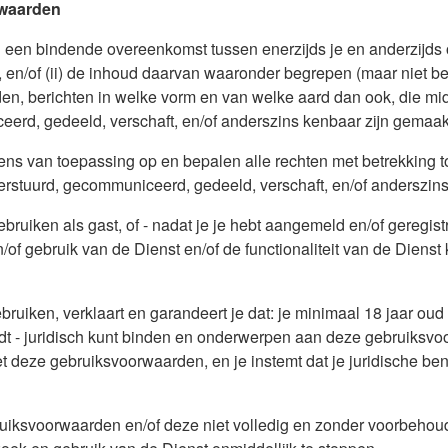
rwaarden
n bindende overeenkomst tussen enerzijds je en anderzijds on
 en/of (ii) de inhoud daarvan waaronder begrepen (maar niet bepe
iden, berichten in welke vorm en van welke aard dan ook, die mid
erd, gedeeld, verschaft, en/of anderszins kenbaar zijn gemaakt
ns van toepassing op en bepalen alle rechten met betrekking to
verstuurd, gecommuniceerd, gedeeld, verschaft, en/of anderszin
ruiken als gast, of - nadat je je hebt aangemeld en/of geregistr
f gebruik van de Dienst en/of de functionaliteit van de Dienst k
ruiken, verklaart en garandeert je dat: je minimaal 18 jaar oud 
indt - juridisch kunt binden en onderwerpen aan deze gebruiks
 met deze gebruiksvoorwaarden, en je instemt dat je juridische 
ruiksvoorwaarden en/of deze niet volledig en zonder voorbehoud 